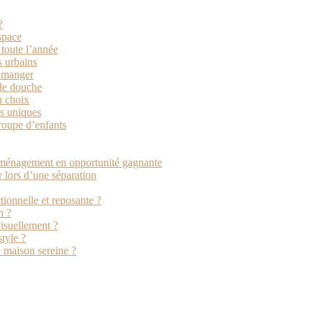
?
space
 toute l’année
s urbains
à manger
 de douche
n choix
rs uniques
roupe d’enfants
ménagement en opportunité gagnante
 lors d’une séparation
ionnelle et reposante ?
n ?
visuellement ?
tyle ?
e maison sereine ?