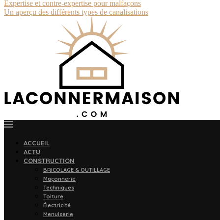
Expertise et contre-expertise pour malfaçons
Un aperçu des différents types de canalisations
ACCUEIL
ACTU
CONSTRUCTION
BRICOLAGE & OUTILLAGE
Maçonnerie
Techniques
Toiture
Électricité
Menuiserie