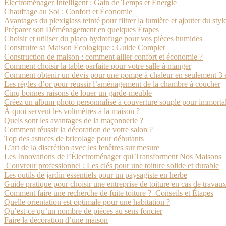
Électroménager Intelligent : Gain de Temps et Énergie
Chauffage au Sol : Confort et Économie
Avantages du plexiglass teinté pour filtrer la lumière et ajouter du styl
Préparer son Déménagement en quelques Étapes
Choisir et utiliser du placo hydrofuge pour vos pièces humides
Construire sa Maison Écologique : Guide Complet
Construction de maison : comment allier confort et économie ?
Comment choisir la table parfaite pour votre salle à manger
Comment obtenir un devis pour une pompe à chaleur en seulement 3 
Les règles d’or pour réussir l’aménagement de la chambre à coucher
Cinq bonnes raisons de louer un garde-meuble
Créez un album photo personnalisé à couverture souple pour immortal
À quoi servent les voltmètres à la maison ?
Quels sont les avantages de la maçonnerie ?
Comment réussir la décoration de votre salon ?
Top des astuces de bricolage pour débutants
L’art de la discrétion avec les fenêtres sur mesure
Les Innovations de l’Électroménager qui Transforment Nos Maisons
Couvreur professionnel : Les clés pour une toiture solide et durable
Les outils de jardin essentiels pour un paysagiste en herbe
Guide pratique pour choisir une entreprise de toiture en cas de travau
Comment faire une recherche de fuite toiture ? Conseils et Étapes
Quelle orientation est optimale pour une habitation ?
Qu’est-ce qu’un nombre de pièces au sens foncier
Faire la décoration d’une maison