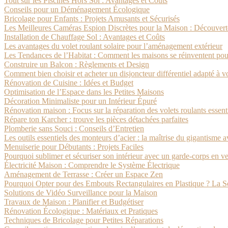
Tout sur les Piscines Hors Sol : Avantages et Coûts
Conseils pour un Déménagement Écologique
Bricolage pour Enfants : Projets Amusants et Sécurisés
Les Meilleures Caméras Espion Discrètes pour la Maison : Découverte
Installation de Chauffage Sol : Avantages et Coûts
Les avantages du volet roulant solaire pour l’aménagement extérieur
Les Tendances de l’Habitat : Comment les maisons se réinventent po
Construire un Balcon : Règlements et Design
Comment bien choisir et acheter un disjoncteur différentiel adapté à vo
Rénovation de Cuisine : Idées et Budget
Optimisation de l’Espace dans les Petites Maisons
Décoration Minimaliste pour un Intérieur Épuré
Rénovation maison : Focus sur la réparation des volets roulants essent
Répare ton Karcher : trouve les pièces détachées parfaites
Plomberie sans Souci : Conseils d’Entretien
Les outils essentiels des monteurs d’acier : la maîtrise du gigantisme a
Menuiserie pour Débutants : Projets Faciles
Pourquoi sublimer et sécuriser son intérieur avec un garde-corps en ve
Électricité Maison : Comprendre le Système Électrique
Aménagement de Terrasse : Créer un Espace Zen
Pourquoi Opter pour des Embouts Rectangulaires en Plastique ? La 
Solutions de Vidéo Surveillance pour la Maison
Travaux de Maison : Planifier et Budgétiser
Rénovation Écologique : Matériaux et Pratiques
Techniques de Bricolage pour Petites Réparations