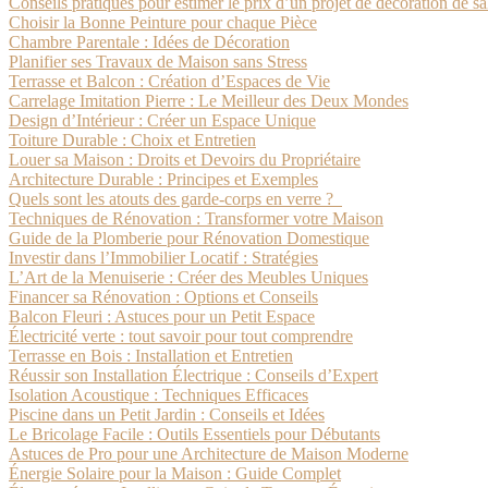
Conseils pratiques pour estimer le prix d’un projet de décoration de sa
Choisir la Bonne Peinture pour chaque Pièce
Chambre Parentale : Idées de Décoration
Planifier ses Travaux de Maison sans Stress
Terrasse et Balcon : Création d’Espaces de Vie
Carrelage Imitation Pierre : Le Meilleur des Deux Mondes
Design d’Intérieur : Créer un Espace Unique
Toiture Durable : Choix et Entretien
Louer sa Maison : Droits et Devoirs du Propriétaire
Architecture Durable : Principes et Exemples
Quels sont les atouts des garde-corps en verre ?
Techniques de Rénovation : Transformer votre Maison
Guide de la Plomberie pour Rénovation Domestique
Investir dans l’Immobilier Locatif : Stratégies
L’Art de la Menuiserie : Créer des Meubles Uniques
Financer sa Rénovation : Options et Conseils
Balcon Fleuri : Astuces pour un Petit Espace
Électricité verte : tout savoir pour tout comprendre
Terrasse en Bois : Installation et Entretien
Réussir son Installation Électrique : Conseils d’Expert
Isolation Acoustique : Techniques Efficaces
Piscine dans un Petit Jardin : Conseils et Idées
Le Bricolage Facile : Outils Essentiels pour Débutants
Astuces de Pro pour une Architecture de Maison Moderne
Énergie Solaire pour la Maison : Guide Complet