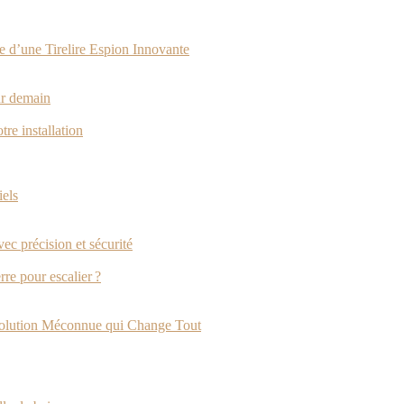
 d’une Tirelire Espion Innovante
ur demain
tre installation
iels
vec précision et sécurité
rre pour escalier ?
Solution Méconnue qui Change Tout