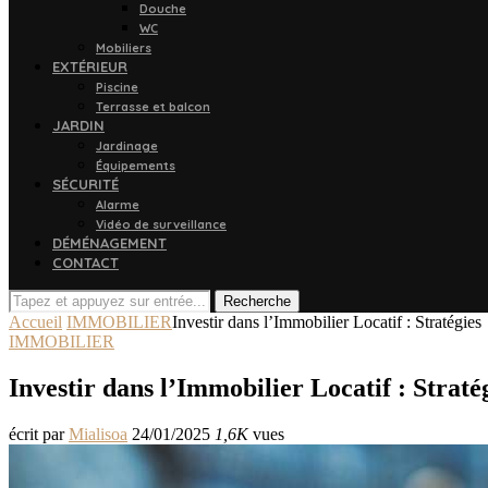
Douche
WC
Mobiliers
EXTÉRIEUR
Piscine
Terrasse et balcon
JARDIN
Jardinage
Équipements
SÉCURITÉ
Alarme
Vidéo de surveillance
DÉMÉNAGEMENT
CONTACT
Recherche
Accueil
IMMOBILIER
Investir dans l’Immobilier Locatif : Stratégies
IMMOBILIER
Investir dans l’Immobilier Locatif : Straté
écrit par
Mialisoa
24/01/2025
1,6K
vues