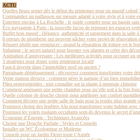
ACTU
Quelles fleurs semer dès le début du printemps pour un massif coloré 
Commandez un paillasson sur mesure adapté à votre style et à votre e
Entretien piscine à La Rochelle : le guide complet pour un bassin sain
Éco paysagiste à Paris : la nouvelle façon de repenser les espaces vert
Buffet bois massif : élégance, authenticité et rangement dans la salle 
8 erreurs de plomberie qui peuvent gâcher votre projet de rénovation
Réparer plutôt que remplacer : quand la réparation de toiture est le bo
Sphaigne : le secret naturel pour booster vos plantes et créer des déco
Animation d’anniversaire : Les meilleures activités pour occuper un g
3 stratégies pour doper votre rendement locatif
Faut-il investir dans l’immobilier neuf ou ancien ?
Parrainage déménagement : découvrez comment transformer votre dé
Vente maison divorce : comment gérer le partage d’un bien immobilier
Pilea peperomioides : tout connaître sur la plante à monnaie chinoise
Comment aménager une petite chambre pour qu’elle soit à la fois fonct
Quelle colonne de douche choisir pour améliorer son confort quotidie
Comment décorer une petite salle de bain pour la rendre plus grande 
Pourquoi choisir des fenêtres Alu pour transformer votre habitat avec s
Pourquoi les volets roulants occultants sont-ils devenus le secret d’un
Économie d’Énergie : Techniques Avancées
Choisir une Douche Parfaite : Styles et Conseils
Installer un WC Écologique et Moderne
Conseils pour un Jardin Fleuri toute l’Année