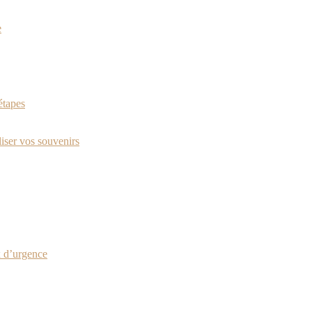
e
étapes
iser vos souvenirs
x d’urgence