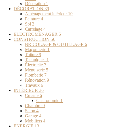
Décoration
1
DÉCORATION
39
Aménagement intérieur
10
Peinture
4
Sol
2
Carrelage
4
ELECTROMENAGER
5
CONSTRUCTION
56
BRICOLAGE & OUTILLAGE
6
Maçonnerie
1
Toiture
9
Techniques
1
Électricité
7
Menuiserie
5
Plomberie
7
Rénovation
9
Travaux
6
INTÉRIEUR
36
Cuisine
6
Gastronomie
1
Chambre
9
Salon
4
Garage
4
Mobiliers
4
ENERGIE
13