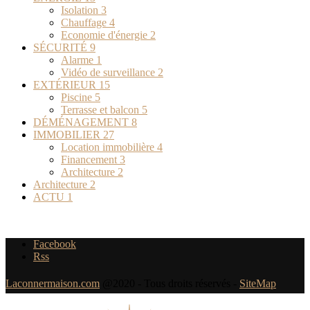
Isolation
3
Chauffage
4
Economie d'énergie
2
SÉCURITÉ
9
Alarme
1
Vidéo de surveillance
2
EXTÉRIEUR
15
Piscine
5
Terrasse et balcon
5
DÉMÉNAGEMENT
8
IMMOBILIER
27
Location immobilière
4
Financement
3
Architecture
2
Architecture
2
ACTU
1
Facebook
Rss
Laconnermaison.com
@2020 - Tous droits réservés -
SiteMap