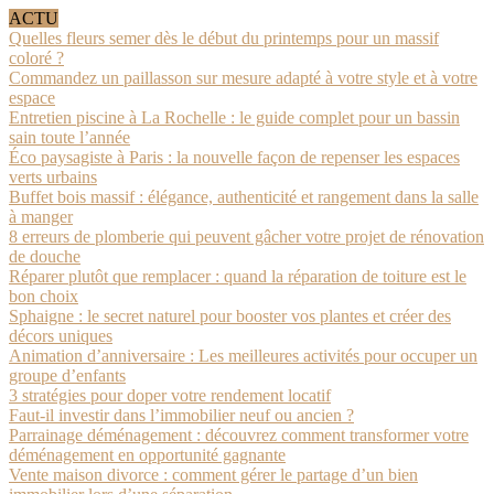
ACTU
Quelles fleurs semer dès le début du printemps pour un massif
coloré ?
Commandez un paillasson sur mesure adapté à votre style et à votre
espace
Entretien piscine à La Rochelle : le guide complet pour un bassin
sain toute l’année
Éco paysagiste à Paris : la nouvelle façon de repenser les espaces
verts urbains
Buffet bois massif : élégance, authenticité et rangement dans la salle
à manger
8 erreurs de plomberie qui peuvent gâcher votre projet de rénovation
de douche
Réparer plutôt que remplacer : quand la réparation de toiture est le
bon choix
Sphaigne : le secret naturel pour booster vos plantes et créer des
décors uniques
Animation d’anniversaire : Les meilleures activités pour occuper un
groupe d’enfants
3 stratégies pour doper votre rendement locatif
Faut-il investir dans l’immobilier neuf ou ancien ?
Parrainage déménagement : découvrez comment transformer votre
déménagement en opportunité gagnante
Vente maison divorce : comment gérer le partage d’un bien