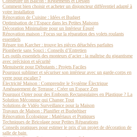
Construire un Balcon : Règlements et Design
Comment bien choisir et acheter un disjoncteur différentiel adapté à
votre installation
Rénovation de Cuisine : Idées et Budget
Optimisation de l’Espace dans les Petites Maisons
Décoration Minimaliste pour un Intérieur Épuré
Rénovation maison : Focus sur la réparation des volets roulants
essentiels
Répare ton Karcher : trouve les pièces détachées parfaites
Plomberie sans Souci : Conseils d’Entretien
Les outils essentiels des monteurs d’acier : la maîtrise du gigantisme
avec précision et sécurité
Menuiserie pour Débutants : Projets Faciles
Pourquoi sublimer et sécuriser son intérieur avec un garde-corps en
verre pour escalier ?
Électricité Maison : Comprendre le Système Électrique
Aménagement de Terrasse : Créer un Espace Zen
Pourquoi Opter pour des Embouts Rectangulaires en Plastique ? La
Solution Méconnue qui Change Tout
Solutions de Vidéo Surveillance pour la Maison
Travaux de Maison : Planifier et Budgétiser
Rénovation Écologique : Matériaux et Pratiques
Techniques de Bricolage pour Petites Réparations
Conseils pratiques pour estimer le prix d’un projet de décoration de
salle de bain