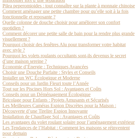
immobilier lors d’une séparation
Pilea peperomioides : tout connaître sur la plante à monnaie chinoise
Comment aménager une petite chambre pour qu’elle soit à la fois
fonctionnelle et reposante ?
Quelle colonne de douche choisir pour améliorer son confort
quotidien ?
Comment décorer une petite salle de bain pour la rendre plus grande
visuellement ?
Pourquoi choisir des fenêtres Alu pour transformer votre habitat
avec style ?
Pourquoi les volets roulants occultants sont-ils devenus le secret
d’une maison sereine ?
Économie d’Énergie : Techniques Avancées
Choisir une Douche Parfaite : Styles et Conseils
Installer un WC Écologique et Moderne
Conseils pour un Jardin Fleuri toute l’Année
Tout sur les Piscines Hors Sol : Avantages et Coûts
Conseils pour un Déménagement Écologique
Bricolage pour Enfants : Projets Amusants et Sécurisés
Les Meilleures Caméras Espion Discrètes pour la Maison :
Découverte d’une Tirelire Espion Innovante
Installation de Chauffage Sol : Avantages et Coûts
Les avantages du volet roulant solaire pour l’aménagement extérieur
Les Tendances de l’Habitat : Comment les maisons se réinventent
pour demain