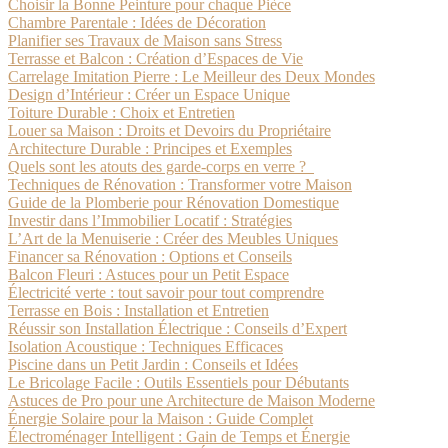
Choisir la Bonne Peinture pour chaque Pièce
Chambre Parentale : Idées de Décoration
Planifier ses Travaux de Maison sans Stress
Terrasse et Balcon : Création d’Espaces de Vie
Carrelage Imitation Pierre : Le Meilleur des Deux Mondes
Design d’Intérieur : Créer un Espace Unique
Toiture Durable : Choix et Entretien
Louer sa Maison : Droits et Devoirs du Propriétaire
Architecture Durable : Principes et Exemples
Quels sont les atouts des garde-corps en verre ?
Techniques de Rénovation : Transformer votre Maison
Guide de la Plomberie pour Rénovation Domestique
Investir dans l’Immobilier Locatif : Stratégies
L’Art de la Menuiserie : Créer des Meubles Uniques
Financer sa Rénovation : Options et Conseils
Balcon Fleuri : Astuces pour un Petit Espace
Électricité verte : tout savoir pour tout comprendre
Terrasse en Bois : Installation et Entretien
Réussir son Installation Électrique : Conseils d’Expert
Isolation Acoustique : Techniques Efficaces
Piscine dans un Petit Jardin : Conseils et Idées
Le Bricolage Facile : Outils Essentiels pour Débutants
Astuces de Pro pour une Architecture de Maison Moderne
Énergie Solaire pour la Maison : Guide Complet
Électroménager Intelligent : Gain de Temps et Énergie