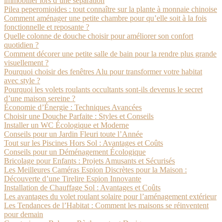
immobilier lors d’une séparation
Pilea peperomioides : tout connaître sur la plante à monnaie chinoise
Comment aménager une petite chambre pour qu’elle soit à la fois
fonctionnelle et reposante ?
Quelle colonne de douche choisir pour améliorer son confort
quotidien ?
Comment décorer une petite salle de bain pour la rendre plus grande
visuellement ?
Pourquoi choisir des fenêtres Alu pour transformer votre habitat
avec style ?
Pourquoi les volets roulants occultants sont-ils devenus le secret
d’une maison sereine ?
Économie d’Énergie : Techniques Avancées
Choisir une Douche Parfaite : Styles et Conseils
Installer un WC Écologique et Moderne
Conseils pour un Jardin Fleuri toute l’Année
Tout sur les Piscines Hors Sol : Avantages et Coûts
Conseils pour un Déménagement Écologique
Bricolage pour Enfants : Projets Amusants et Sécurisés
Les Meilleures Caméras Espion Discrètes pour la Maison :
Découverte d’une Tirelire Espion Innovante
Installation de Chauffage Sol : Avantages et Coûts
Les avantages du volet roulant solaire pour l’aménagement extérieur
Les Tendances de l’Habitat : Comment les maisons se réinventent
pour demain