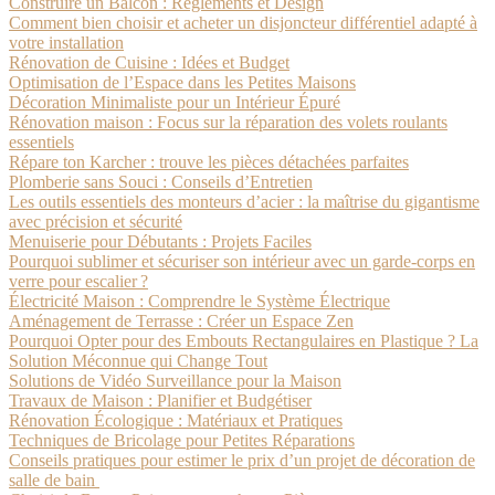
Construire un Balcon : Règlements et Design
Comment bien choisir et acheter un disjoncteur différentiel adapté à
votre installation
Rénovation de Cuisine : Idées et Budget
Optimisation de l’Espace dans les Petites Maisons
Décoration Minimaliste pour un Intérieur Épuré
Rénovation maison : Focus sur la réparation des volets roulants
essentiels
Répare ton Karcher : trouve les pièces détachées parfaites
Plomberie sans Souci : Conseils d’Entretien
Les outils essentiels des monteurs d’acier : la maîtrise du gigantisme
avec précision et sécurité
Menuiserie pour Débutants : Projets Faciles
Pourquoi sublimer et sécuriser son intérieur avec un garde-corps en
verre pour escalier ?
Électricité Maison : Comprendre le Système Électrique
Aménagement de Terrasse : Créer un Espace Zen
Pourquoi Opter pour des Embouts Rectangulaires en Plastique ? La
Solution Méconnue qui Change Tout
Solutions de Vidéo Surveillance pour la Maison
Travaux de Maison : Planifier et Budgétiser
Rénovation Écologique : Matériaux et Pratiques
Techniques de Bricolage pour Petites Réparations
Conseils pratiques pour estimer le prix d’un projet de décoration de
salle de bain