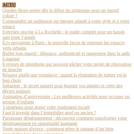
ACTU
Quelles fleurs semer dès le début du printemps pour un massif
coloré ?
Commandez un paillasson sur mesure adapté à votre style et à votre
espace
Entretien piscine à La Rochelle : le guide complet pour un bassin
sain toute l’année
Éco paysagiste à Paris : la nouvelle façon de repenser les espaces
verts urbains
Buffet bois massif : élégance, authenticité et rangement dans la salle
à manger
8 erreurs de plomberie qui peuvent gâcher votre projet de rénovation
de douche
Réparer plutôt que remplacer : quand la réparation de toiture est le
bon choix
Sphaigne : le secret naturel pour booster vos plantes et créer des
décors uniques
Animation d’anniversaire : Les meilleures activités pour occuper un
groupe d’enfants
3 stratégies pour doper votre rendement locatif
Faut-il investir dans l’immobilier neuf ou ancien ?
Parrainage déménagement : découvrez comment transformer votre
déménagement en opportunité gagnante
Vente maison divorce : comment gérer le partage d’un bien