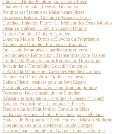
Choisir la Bonne Peinture pour chaque Pièce
Chambre Parentale : Idées de Décoration
Planifier ses Travaux de Maison sans Stress
Terrasse et Balcon : Création d’Espaces de Vie
Carrelage Imitation Pierre : Le Meilleur des Deux Mondes
Design d’Intérieur : Créer un Espace Unique
Toiture Durable : Choix et Entretien
Louer sa Maison : Droits et Devoirs du Propriétaire
Architecture Durable : Principes et Exemples
Quels sont les atouts des garde-corps en verre ?
Techniques de Rénovation : Transformer votre Maison
Guide de la Plomberie pour Rénovation Domestique
Investir dans l’Immobilier Locatif : Stratégies
L’Art de la Menuiserie : Créer des Meubles Uniques
Financer sa Rénovation : Options et Conseils
Balcon Fleuri : Astuces pour un Petit Espace
Électricité verte : tout savoir pour tout comprendre
Terrasse en Bois : Installation et Entretien
Réussir son Installation Électrique : Conseils d’Expert
Isolation Acoustique : Techniques Efficaces
Piscine dans un Petit Jardin : Conseils et Idées
Le Bricolage Facile : Outils Essentiels pour Débutants
Astuces de Pro pour une Architecture de Maison Moderne
Énergie Solaire pour la Maison : Guide Complet
Électroménager Intelligent : Gain de Temps et Énergie