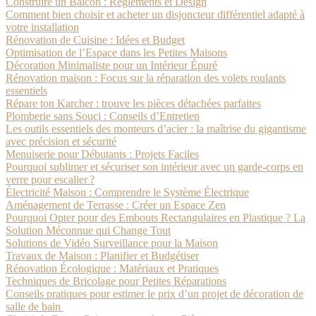
Construire un Balcon : Règlements et Design
Comment bien choisir et acheter un disjoncteur différentiel adapté à
votre installation
Rénovation de Cuisine : Idées et Budget
Optimisation de l’Espace dans les Petites Maisons
Décoration Minimaliste pour un Intérieur Épuré
Rénovation maison : Focus sur la réparation des volets roulants
essentiels
Répare ton Karcher : trouve les pièces détachées parfaites
Plomberie sans Souci : Conseils d’Entretien
Les outils essentiels des monteurs d’acier : la maîtrise du gigantisme
avec précision et sécurité
Menuiserie pour Débutants : Projets Faciles
Pourquoi sublimer et sécuriser son intérieur avec un garde-corps en
verre pour escalier ?
Électricité Maison : Comprendre le Système Électrique
Aménagement de Terrasse : Créer un Espace Zen
Pourquoi Opter pour des Embouts Rectangulaires en Plastique ? La
Solution Méconnue qui Change Tout
Solutions de Vidéo Surveillance pour la Maison
Travaux de Maison : Planifier et Budgétiser
Rénovation Écologique : Matériaux et Pratiques
Techniques de Bricolage pour Petites Réparations
Conseils pratiques pour estimer le prix d’un projet de décoration de
salle de bain