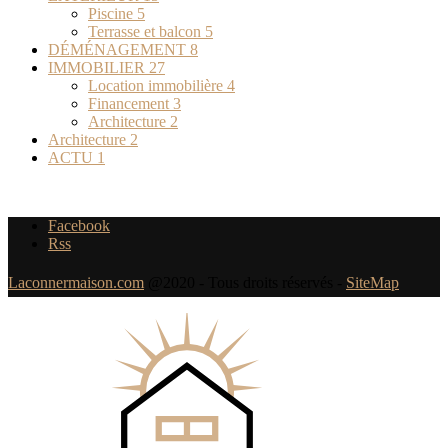
Piscine
5
Terrasse et balcon
5
DÉMÉNAGEMENT
8
IMMOBILIER
27
Location immobilière
4
Financement
3
Architecture
2
Architecture
2
ACTU
1
Facebook
Rss
Laconnermaison.com
@2020 - Tous droits réservés -
SiteMap