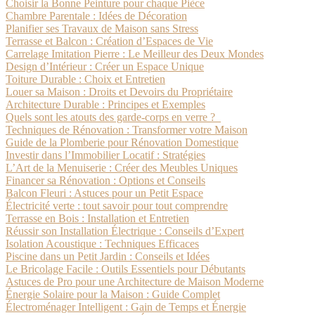
Choisir la Bonne Peinture pour chaque Pièce
Chambre Parentale : Idées de Décoration
Planifier ses Travaux de Maison sans Stress
Terrasse et Balcon : Création d’Espaces de Vie
Carrelage Imitation Pierre : Le Meilleur des Deux Mondes
Design d’Intérieur : Créer un Espace Unique
Toiture Durable : Choix et Entretien
Louer sa Maison : Droits et Devoirs du Propriétaire
Architecture Durable : Principes et Exemples
Quels sont les atouts des garde-corps en verre ?
Techniques de Rénovation : Transformer votre Maison
Guide de la Plomberie pour Rénovation Domestique
Investir dans l’Immobilier Locatif : Stratégies
L’Art de la Menuiserie : Créer des Meubles Uniques
Financer sa Rénovation : Options et Conseils
Balcon Fleuri : Astuces pour un Petit Espace
Électricité verte : tout savoir pour tout comprendre
Terrasse en Bois : Installation et Entretien
Réussir son Installation Électrique : Conseils d’Expert
Isolation Acoustique : Techniques Efficaces
Piscine dans un Petit Jardin : Conseils et Idées
Le Bricolage Facile : Outils Essentiels pour Débutants
Astuces de Pro pour une Architecture de Maison Moderne
Énergie Solaire pour la Maison : Guide Complet
Électroménager Intelligent : Gain de Temps et Énergie