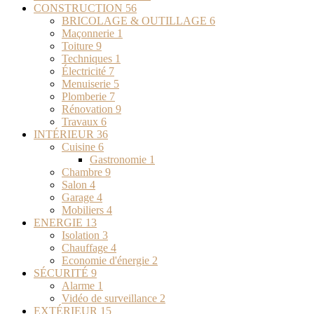
CONSTRUCTION
56
BRICOLAGE & OUTILLAGE
6
Maçonnerie
1
Toiture
9
Techniques
1
Électricité
7
Menuiserie
5
Plomberie
7
Rénovation
9
Travaux
6
INTÉRIEUR
36
Cuisine
6
Gastronomie
1
Chambre
9
Salon
4
Garage
4
Mobiliers
4
ENERGIE
13
Isolation
3
Chauffage
4
Economie d'énergie
2
SÉCURITÉ
9
Alarme
1
Vidéo de surveillance
2
EXTÉRIEUR
15