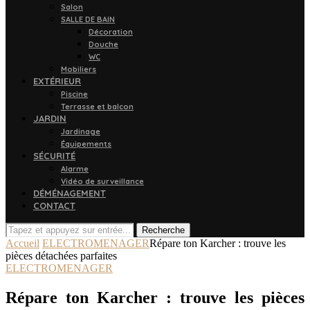
Salon
SALLE DE BAIN
Décoration
Douche
WC
Mobiliers
EXTÉRIEUR
Piscine
Terrasse et balcon
JARDIN
Jardinage
Équipements
SÉCURITÉ
Alarme
Vidéo de surveillance
DÉMÉNAGEMENT
CONTACT
Recherche
Accueil
ELECTROMENAGER
Répare ton Karcher : trouve les
pièces détachées parfaites
ELECTROMENAGER
Répare ton Karcher : trouve les pièces