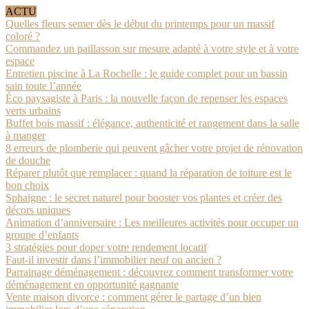
ACTU
Quelles fleurs semer dès le début du printemps pour un massif
coloré ?
Commandez un paillasson sur mesure adapté à votre style et à votre
espace
Entretien piscine à La Rochelle : le guide complet pour un bassin
sain toute l’année
Éco paysagiste à Paris : la nouvelle façon de repenser les espaces
verts urbains
Buffet bois massif : élégance, authenticité et rangement dans la salle
à manger
8 erreurs de plomberie qui peuvent gâcher votre projet de rénovation
de douche
Réparer plutôt que remplacer : quand la réparation de toiture est le
bon choix
Sphaigne : le secret naturel pour booster vos plantes et créer des
décors uniques
Animation d’anniversaire : Les meilleures activités pour occuper un
groupe d’enfants
3 stratégies pour doper votre rendement locatif
Faut-il investir dans l’immobilier neuf ou ancien ?
Parrainage déménagement : découvrez comment transformer votre
déménagement en opportunité gagnante
Vente maison divorce : comment gérer le partage d’un bien