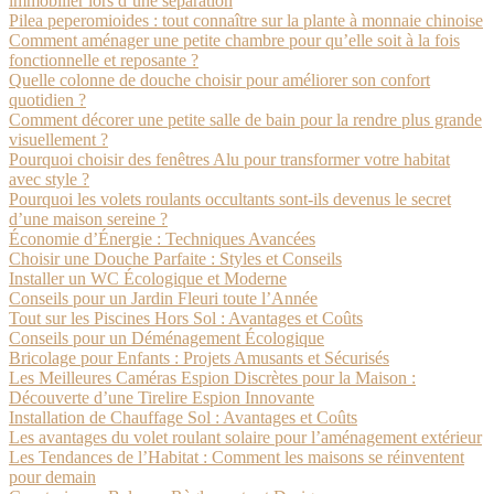
immobilier lors d’une séparation
Pilea peperomioides : tout connaître sur la plante à monnaie chinoise
Comment aménager une petite chambre pour qu’elle soit à la fois
fonctionnelle et reposante ?
Quelle colonne de douche choisir pour améliorer son confort
quotidien ?
Comment décorer une petite salle de bain pour la rendre plus grande
visuellement ?
Pourquoi choisir des fenêtres Alu pour transformer votre habitat
avec style ?
Pourquoi les volets roulants occultants sont-ils devenus le secret
d’une maison sereine ?
Économie d’Énergie : Techniques Avancées
Choisir une Douche Parfaite : Styles et Conseils
Installer un WC Écologique et Moderne
Conseils pour un Jardin Fleuri toute l’Année
Tout sur les Piscines Hors Sol : Avantages et Coûts
Conseils pour un Déménagement Écologique
Bricolage pour Enfants : Projets Amusants et Sécurisés
Les Meilleures Caméras Espion Discrètes pour la Maison :
Découverte d’une Tirelire Espion Innovante
Installation de Chauffage Sol : Avantages et Coûts
Les avantages du volet roulant solaire pour l’aménagement extérieur
Les Tendances de l’Habitat : Comment les maisons se réinventent
pour demain